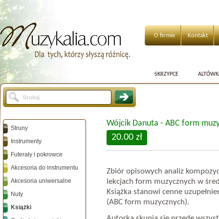
O firmie
Kontakt
SKRZYPCE
ALTÓWK
Wójcik Danuta - ABC form muzy
Struny
20.00 zł
Instrumenty
Futerały i pokrowce
Akcesoria do instrumentu
Zbiór opisowych analiz kompozycj
Akcesoria uniwersalne
lekcjach form muzycznych w śre
Książka stanowi cenne uzupełnien
Nuty
(ABC form muzycznych).
Książki
Autorka skupia się przede wszyst