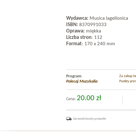
Wydawca:
Musica Iagellonica
ISBN:
8370991033
Oprawa:
miękka
Liczba stron
: 112
Format
: 170 x 240 mm
Program
Za zakup t
Polecaj Muzykalia
Punkty pre
20.00 zł
Cena:
Sprawdź koszty przesyłki