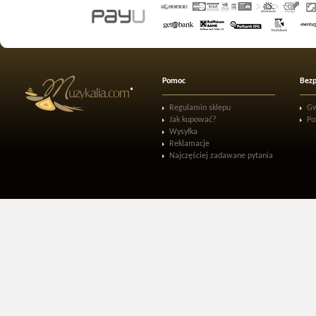
Pomoc
Bezp
Regulamin sklepu
Gw
Jak kupować?
Po
Wysyłka
Reklamacje
Najczęściej zadawane pytania