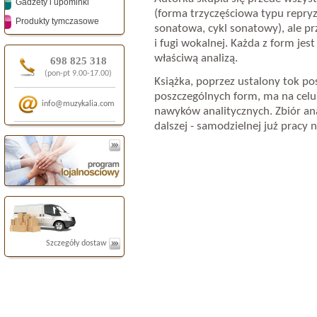
Gadżety i upominki
(forma trzyczęściowa typu repryz
Produkty tymczasowe
sonatowa, cykl sonatowy), ale pr
i fugi wokalnej. Każda z form je
właściwą analizą.
698 825 318
(pon-pt 9.00-17.00)
Książka, poprzez ustalony tok p
poszczególnych form, ma na celu
info@muzykalia.com
nawyków analitycznych. Zbiór ana
dalszej - samodzielnej już pracy
Szczegóły dostaw